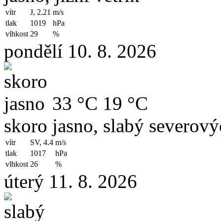
vítr
J, 2.21
m/s
tlak
1019
hPa
vlhkost
29
%
pondělí 10. 8. 2026
33 °C
19 °C
skoro jasno, slabý severový
vítr
SV, 4.4
m/s
tlak
1017
hPa
vlhkost
26
%
úterý 11. 8. 2026