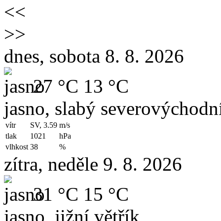
<<
>>
dnes, sobota 8. 8. 2026
27 °C
13 °C
jasno, slabý severovýchodní
vítr
SV, 3.59
m/s
tlak
1021
hPa
vlhkost
38
%
zítra, neděle 9. 8. 2026
31 °C
15 °C
jasno, jižní větřík