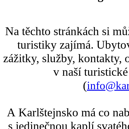
Na těchto stránkách si můž
turistiky zajímá. Ubyto
zážitky, služby, kontakty, 
v naší turistick
(
info@kar
A Karlštejnsko má co nab
s jedinečnou kaplí svatéh