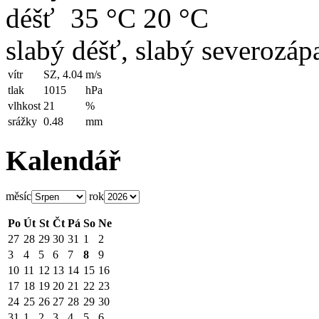
35 °C
20 °C
slabý déšť, slabý severozápa
vítr
SZ, 4.04
m/s
tlak
1015
hPa
vlhkost
21
%
srážky
0.48
mm
Kalendář
měsíc
rok
Po
Út
St
Čt
Pá
So
Ne
27
28
29
30
31
1
2
3
4
5
6
7
8
9
10
11
12
13
14
15
16
17
18
19
20
21
22
23
24
25
26
27
28
29
30
31
1
2
3
4
5
6